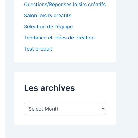
Questions/Réponses loisirs créatifs
Salon loisirs creatifs
Sélection de l'équipe
Tendance et idées de création
Test produit
Les archives
L
e
s
a
r
c