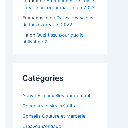
Ledoux
on
8 tendances de Loisirs
Créatifs incontournables en 2022
Emmanuelle
on
Dates des salons
de loisirs créatifs 2022
lila
on
Quel tissu pour quelle
utilisation ?
Catégories
Activités manuelles pour enfant
Concours loisirs créatifs
Conseils Couture et Mercerie
Creavea s'engage