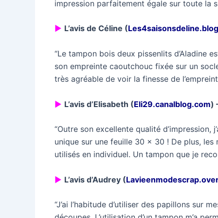
impression parfaitement égale sur toute la s
►
L’avis de Céline (
Les4saisonsdeline.blog
“Le tampon bois deux pissenlits d’Aladine es
son empreinte caoutchouc fixée sur un socle 
très agréable de voir la finesse de l’empreint
►
L’avis d’Elisabeth (
Eli29.canalblog.com
)
“Outre son excellente qualité d’impression, 
unique sur une feuille 30 x 30 ! De plus, le
utilisés en individuel. Un tampon que je re
►
L’avis d’Audrey (
Lavieenmodescrap.ove
“J’ai l’habitude d’utiliser des papillons sur
découpes. L’utilisation d’un tampon m’a perm