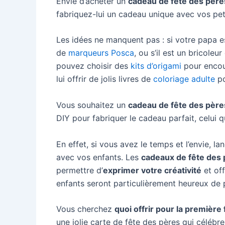
Envie d’acheter un
cadeau de fête des pères
fabriquez-lui un cadeau unique avec vos pet
Les idées ne manquent pas : si votre papa e
de
marqueurs Posca
, ou s’il est un bricoleu
pouvez choisir des
kits d’origami
pour encou
lui offrir de jolis livres de
coloriage adulte
po
Vous souhaitez un
cadeau de fête des père
DIY pour fabriquer le cadeau parfait, celui q
En effet, si vous avez le temps et l’envie, 
avec vos enfants. Les
cadeaux de fête des 
permettre d’
exprimer votre créativité
et off
enfants seront particulièrement heureux de p
Vous cherchez
quoi offrir pour la première
une jolie carte de fête des pères qui célébre