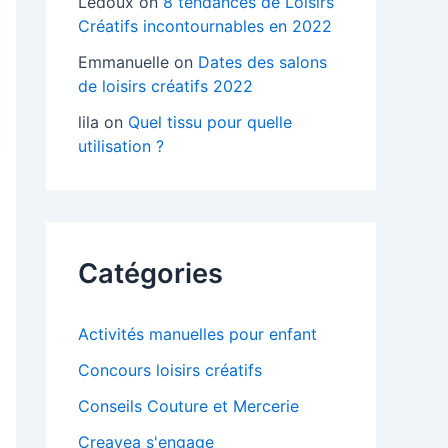
Ledoux
on
8 tendances de Loisirs
Créatifs incontournables en 2022
Emmanuelle
on
Dates des salons
de loisirs créatifs 2022
lila
on
Quel tissu pour quelle
utilisation ?
Catégories
Activités manuelles pour enfant
Concours loisirs créatifs
Conseils Couture et Mercerie
Creavea s'engage