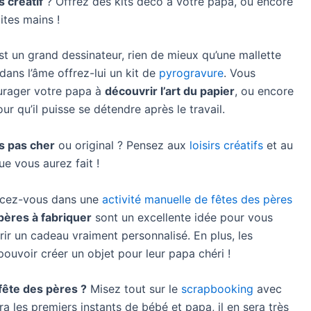
 créatif
? Offrez des kits déco à votre papa, ou encore
ites mains !
st un grand dessinateur, rien de mieux qu’une mallette
r dans l’âme offrez-lui un kit de
pyrogravure
. Vous
rager votre papa à
découvrir l’art du papier
, ou encore
ur qu’il puisse se détendre après le travail.
s pas cher
ou original ? Pensez aux
loisirs créatifs
et au
ue vous aurez fait !
lancez-vous dans une
activité manuelle de fêtes des pères
pères à fabriquer
sont un excellente idée pour vous
rir un cadeau vraiment personnalisé. En plus, les
ouvoir créer un objet pour leur papa chéri !
 fête des pères ?
Misez tout sur le
scrapbooking
avec
ra les premiers instants de bébé et papa, il en sera très