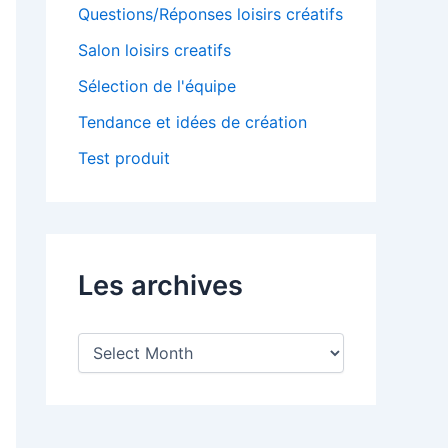
Questions/Réponses loisirs créatifs
Salon loisirs creatifs
Sélection de l'équipe
Tendance et idées de création
Test produit
Les archives
L
e
s
a
r
c