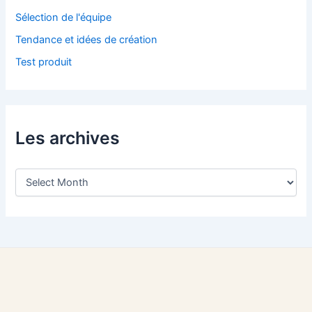
Sélection de l'équipe
Tendance et idées de création
Test produit
Les archives
L
e
s
a
r
c
h
i
v
e