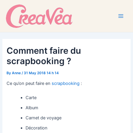
Skip
to
content
Main
Men
Comment faire du
scrapbooking ?
By
Anne
/
31 May 2018 14 h 14
Ce qu’on peut faire en
scrapbooking
:
Carte
Album
Carnet de voyage
Décoration