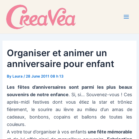
Skip
to
content
Main
Men
Organiser et animer un
anniversaire pour enfant
By
Laura
/
28 June 2011 08 h 13
Les fêtes d’anniversaires sont parmi les plus beaux
souvenirs de notre enfance
. Si, si… Souvenez-vous ! Ces
après-midi festives dont vous étiez la star et trôniez
fièrement, le sourire au lèvre au milieu d’un amas de
cadeaux, bonbons, copains et ballons de toutes les
couleurs.
A votre tour d’organiser à vos enfants
une fête mémorable