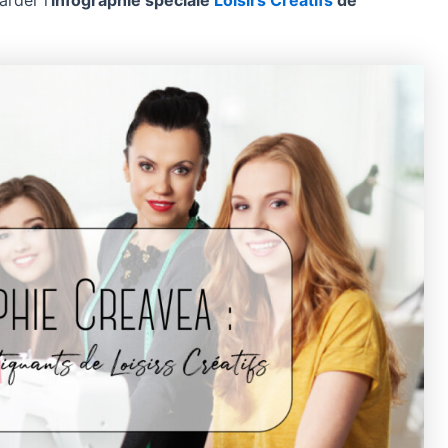
rder l’
infographie spéciale
Loisirs Créatifs
de