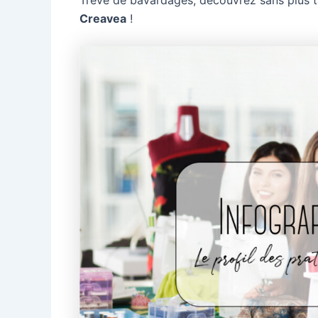
Trêve de bavardages, découvrez sans plus ta
Creavea
!