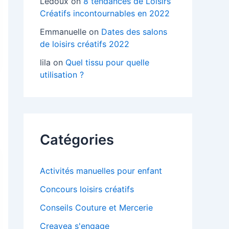
Ledoux
on
8 tendances de Loisirs
Créatifs incontournables en 2022
Emmanuelle
on
Dates des salons
de loisirs créatifs 2022
lila
on
Quel tissu pour quelle
utilisation ?
Catégories
Activités manuelles pour enfant
Concours loisirs créatifs
Conseils Couture et Mercerie
Creavea s'engage