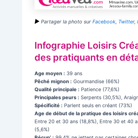
►
Partager la photo sur
Facebook
,
Twitter
,
Infographie Loisirs Cré
des pratiquants en détai
Age moyen :
39 ans
Pêché mignon :
Gourmandise (66%)
Qualité principale :
Patience (77,6%)
Principales peurs :
Serpents (30,5%), Araign
Spécificité :
Parlent seuls en créant (73%)
Age de début de la pratique des loisirs créa
Entre 20 et 30 ans (18,8%), Entre 30 et 40 
(5,6%)
Récup’ :
99,4% ne jettent pas certaines chos