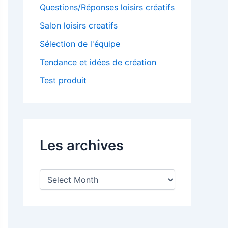
Questions/Réponses loisirs créatifs
Salon loisirs creatifs
Sélection de l'équipe
Tendance et idées de création
Test produit
Les archives
L
e
s
a
r
c