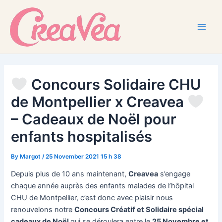
Skip
to
content
Main
Men
Concours Solidaire CHU
de Montpellier x Creavea
– Cadeaux de Noël pour
enfants hospitalisés
By
Margot
/
25 November 2021 15 h 38
Depuis plus de 10 ans maintenant,
Creavea
s’engage
chaque année auprès des enfants malades de l’hôpital
CHU de Montpellier, c’est donc avec plaisir nous
renouvelons notre
Concours Créatif et Solidaire spécial
cadeaux de Noël
qui se déroulera entre le
25 Novembre et