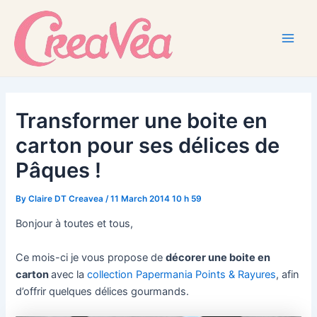
Skip
to
content
Main
Men
Transformer une boite en
carton pour ses délices de
Pâques !
By
Claire DT Creavea
/
11 March 2014 10 h 59
Bonjour à toutes et tous,
Ce mois-ci je vous propose de
décorer une boite en
carton
avec la
collection Papermania Points & Rayures
, afin
d’offrir quelques délices gourmands.