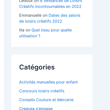
Ledoux
on
8 tendances de Loisirs
Créatifs incontournables en 2022
Emmanuelle
on
Dates des salons
de loisirs créatifs 2022
lila
on
Quel tissu pour quelle
utilisation ?
Catégories
Activités manuelles pour enfant
Concours loisirs créatifs
Conseils Couture et Mercerie
Creavea s'engage