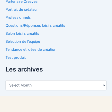
Partenaire Creavea
Portrait de créateur
Professionnels
Questions/Réponses loisirs créatifs
Salon loisirs creatifs
Sélection de l'équipe
Tendance et idées de création
Test produit
Les archives
L
e
s
a
r
c