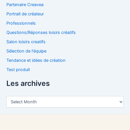
Partenaire Creavea
Portrait de créateur
Professionnels
Questions/Réponses loisirs créatifs
Salon loisirs creatifs
Sélection de l'équipe
Tendance et idées de création
Test produit
Les archives
L
e
s
a
r
c