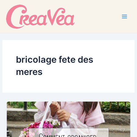
Skip
to
content
Main
Men
bricolage fete des
meres