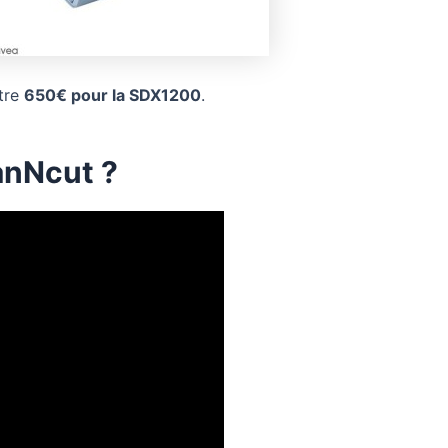
tre
650€ pour la SDX1200
.
anNcut ?