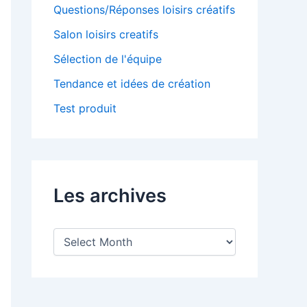
Questions/Réponses loisirs créatifs
Salon loisirs creatifs
Sélection de l'équipe
Tendance et idées de création
Test produit
Les archives
L
e
s
a
r
c