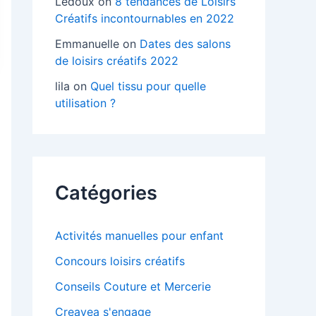
Ledoux
on
8 tendances de Loisirs
Créatifs incontournables en 2022
Emmanuelle
on
Dates des salons
de loisirs créatifs 2022
lila
on
Quel tissu pour quelle
utilisation ?
Catégories
Activités manuelles pour enfant
Concours loisirs créatifs
Conseils Couture et Mercerie
Creavea s'engage