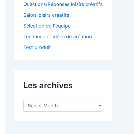
Questions/Réponses loisirs créatifs
Salon loisirs creatifs
Sélection de l'équipe
Tendance et idées de création
Test produit
Les archives
L
e
s
a
r
c