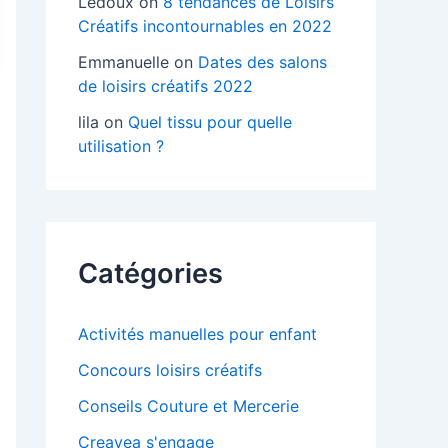
Ledoux
on
8 tendances de Loisirs
Créatifs incontournables en 2022
Emmanuelle
on
Dates des salons
de loisirs créatifs 2022
lila
on
Quel tissu pour quelle
utilisation ?
Catégories
Activités manuelles pour enfant
Concours loisirs créatifs
Conseils Couture et Mercerie
Creavea s'engage