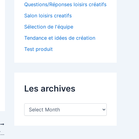
Questions/Réponses loisirs créatifs
Salon loisirs creatifs
Sélection de l'équipe
Tendance et idées de création
Test produit
Les archives
L
e
s
T
a
r
Myboshi enfin en France : Ton bonnet, Ton style !
c