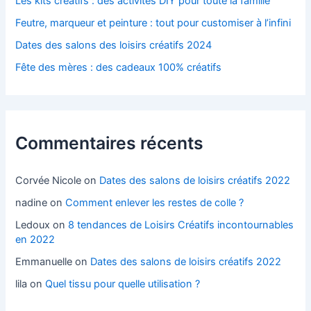
Les kits créatifs : des activités DIY pour toute la famille
Feutre, marqueur et peinture : tout pour customiser à l’infini
Dates des salons des loisirs créatifs 2024
Fête des mères : des cadeaux 100% créatifs
Commentaires récents
Corvée Nicole
on
Dates des salons de loisirs créatifs 2022
nadine
on
Comment enlever les restes de colle ?
Ledoux
on
8 tendances de Loisirs Créatifs incontournables
en 2022
Emmanuelle
on
Dates des salons de loisirs créatifs 2022
lila
on
Quel tissu pour quelle utilisation ?