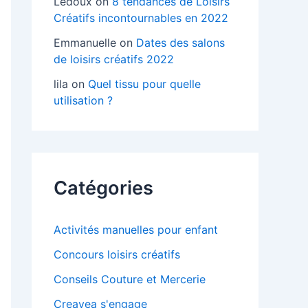
Ledoux
on
8 tendances de Loisirs
Créatifs incontournables en 2022
Emmanuelle
on
Dates des salons
de loisirs créatifs 2022
lila
on
Quel tissu pour quelle
utilisation ?
Catégories
Activités manuelles pour enfant
Concours loisirs créatifs
Conseils Couture et Mercerie
Creavea s'engage