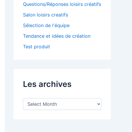
Questions/Réponses loisirs créatifs
Salon loisirs creatifs
Sélection de l'équipe
Tendance et idées de création
Test produit
Les archives
L
e
s
a
r
c