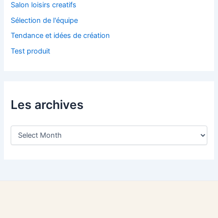
Salon loisirs creatifs
Sélection de l'équipe
Tendance et idées de création
Test produit
Les archives
L
e
s
a
r
c
h
i
v
e