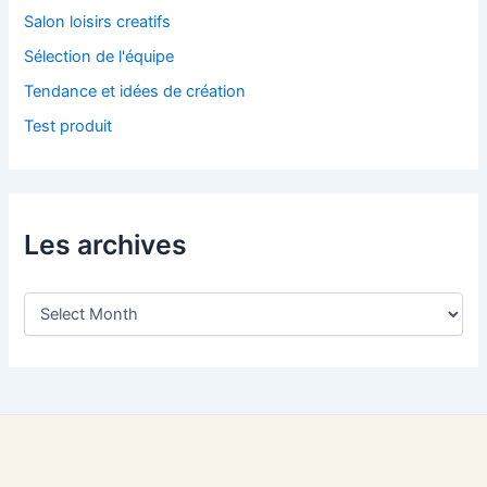
Salon loisirs creatifs
Sélection de l'équipe
Tendance et idées de création
Test produit
Les archives
L
e
s
a
r
c
h
i
v