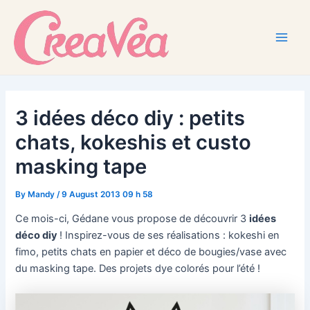
Skip
to
content
Main
Men
3 idées déco diy : petits
chats, kokeshis et custo
masking tape
By
Mandy
/
9 August 2013 09 h 58
Ce mois-ci, Gédane vous propose de découvrir 3
idées
déco diy
! Inspirez-vous de ses réalisations : kokeshi en
fimo, petits chats en papier et déco de bougies/vase avec
du masking tape. Des projets dye colorés pour l’été !